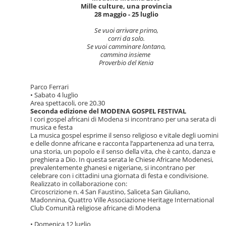
Mille culture, una provincia
28 maggio - 25 luglio
Se vuoi arrivare primo,
corri da solo.
Se vuoi camminare lontano,
cammina insieme
Proverbio del Kenia
Parco Ferrari
• Sabato 4 luglio
Area spettacoli, ore 20.30
Seconda edizione del MODENA GOSPEL FESTIVAL
I cori gospel africani di Modena si incontrano per una serata di
musica e festa
La musica gospel esprime il senso religioso e vitale degli uomini
e delle donne africane e racconta l’appartenenza ad una terra,
una storia, un popolo e il senso della vita, che è canto, danza e
preghiera a Dio. In questa serata le Chiese Africane Modenesi,
prevalentemente ghanesi e nigeriane, si incontrano per
celebrare con i cittadini una giornata di festa e condivisione.
Realizzato in collaborazione con:
Circoscrizione n. 4 San Faustino, Saliceta San Giuliano,
Madonnina, Quattro Ville Associazione Heritage International
Club Comunità religiose africane di Modena
• Domenica 12 luglio