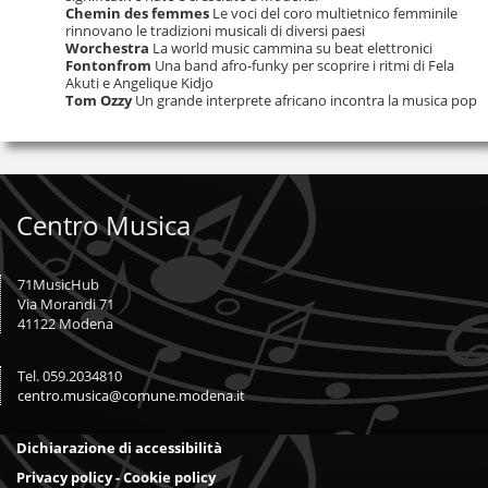
Chemin des femmes
Le voci del coro multietnico femminile
rinnovano le tradizioni musicali di diversi paesi
Worchestra
La world music cammina su beat elettronici
Fontonfrom
Una band afro-funky per scoprire i ritmi di Fela
Akuti e Angelique Kidjo
Tom Ozzy
Un grande interprete africano incontra la musica pop
Centro Musica
71MusicHub
Via Morandi 71
41122 Modena
Tel. 059.2034810
centro.musica@comune.modena.it
Dichiarazione di accessibilità
Privacy policy - Cookie policy