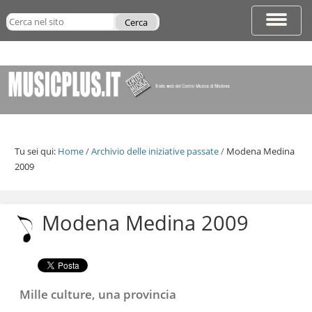
Salta
Cerca nel sito
ai
Espandi
contenuti.
barra
Ricerca
|
di
avanzata…
Salta
navigazi
alla
navigazione
Tu sei qui:
Home
/
Archivio delle iniziative passate
/
Modena Medina
2009
Salta
ai
contenuti.
Modena Medina 2009
|
Salta
alla
navigazione
Mille culture, una provincia