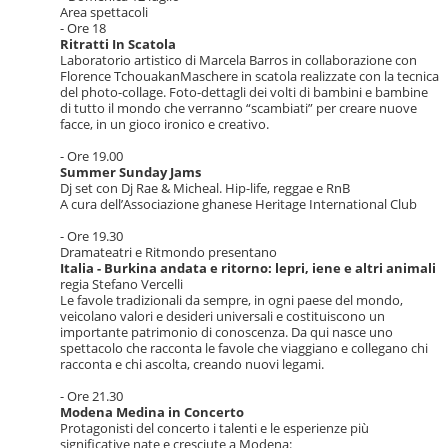
Area spettacoli
- Ore 18
Ritratti In Scatola
Laboratorio artistico di Marcela Barros in collaborazione con
Florence TchouakanMaschere in scatola realizzate con la tecnica
del photo-collage. Foto-dettagli dei volti di bambini e bambine
di tutto il mondo che verranno “scambiati” per creare nuove
facce, in un gioco ironico e creativo.
- Ore 19.00
Summer Sunday Jams
Dj set con Dj Rae & Micheal. Hip-life, reggae e RnB
A cura dell’Associazione ghanese Heritage International Club
- Ore 19.30
Dramateatri e Ritmondo presentano
Italia - Burkina andata e ritorno: lepri, iene e altri animali
regia Stefano Vercelli
Le favole tradizionali da sempre, in ogni paese del mondo,
veicolano valori e desideri universali e costituiscono un
importante patrimonio di conoscenza. Da qui nasce uno
spettacolo che racconta le favole che viaggiano e collegano chi
racconta e chi ascolta, creando nuovi legami.
- Ore 21.30
Modena Medina in Concerto
Protagonisti del concerto i talenti e le esperienze più
significative nate e cresciute a Modena: