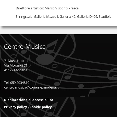
Direttore artistico: Marco Visconti Prasca
Si ringrazia: Galleria Mazzoli, Galleria 42, Galleria D406, Studio’s
Centro Musica
71MusicHub
Via Morandi 71
41122 Modena
Tel. 059.2034810
centro.musica@comune.modena.it
Dichiarazione di accessibilità
Privacy policy - Cookie policy