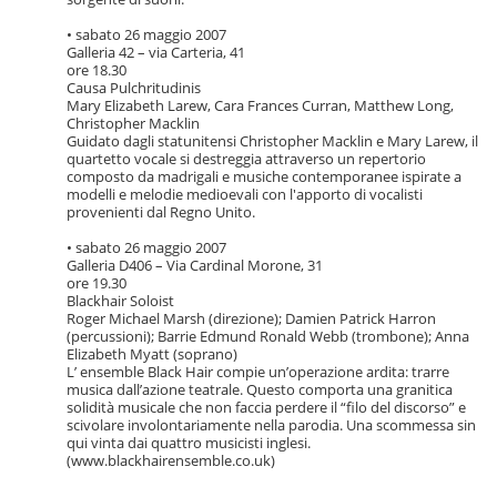
• sabato 26 maggio 2007
Galleria 42 – via Carteria, 41
ore 18.30
Causa Pulchritudinis
Mary Elizabeth Larew, Cara Frances Curran, Matthew Long,
Christopher Macklin
Guidato dagli statunitensi Christopher Macklin e Mary Larew, il
quartetto vocale si destreggia attraverso un repertorio
composto da madrigali e musiche contemporanee ispirate a
modelli e melodie medioevali con l'apporto di vocalisti
provenienti dal Regno Unito.
• sabato 26 maggio 2007
Galleria D406 – Via Cardinal Morone, 31
ore 19.30
Blackhair Soloist
Roger Michael Marsh (direzione); Damien Patrick Harron
(percussioni); Barrie Edmund Ronald Webb (trombone); Anna
Elizabeth Myatt (soprano)
L’ ensemble Black Hair compie un’operazione ardita: trarre
musica dall’azione teatrale. Questo comporta una granitica
solidità musicale che non faccia perdere il “filo del discorso” e
scivolare involontariamente nella parodia. Una scommessa sin
qui vinta dai quattro musicisti inglesi.
(www.blackhairensemble.co.uk)