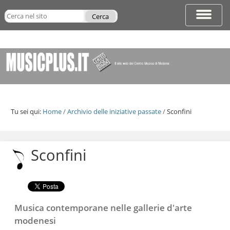
Salta
Cerca nel sito
ai
Espandi
contenuti.
barra
Ricerca
|
di
avanzata…
Salta
navigazi
alla
navigazione
Tu sei qui:
Home
/
Archivio delle iniziative passate
/
Sconfini
Salta
ai
contenuti.
Sconfini
|
Salta
alla
navigazione
Musica contemporane nelle gallerie d'arte
modenesi