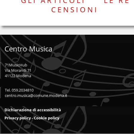
G L I A R T I C O L I
L E R E
C E N S I O N I
Centro Musica
71MusicHub
Via Morandi 71
41122 Modena
Tel. 059.2034810
centro.musica@comune.modena.it
Dichiarazione di accessibilità
Privacy policy - Cookie policy