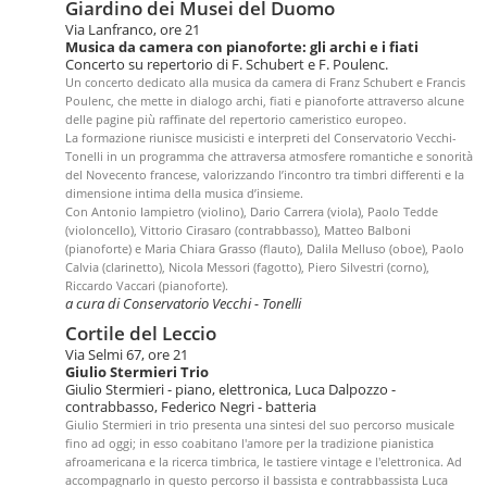
Giardino dei Musei del Duomo
Via Lanfranco, ore 21
Musica da camera con pianoforte: gli archi e i fiati
Concerto su repertorio di F. Schubert e F. Poulenc.
Un concerto dedicato alla musica da camera di Franz Schubert e Francis
Poulenc, che mette in dialogo archi, fiati e pianoforte attraverso alcune
delle pagine più raffinate del repertorio cameristico europeo.
La formazione riunisce musicisti e interpreti del Conservatorio Vecchi-
Tonelli in un programma che attraversa atmosfere romantiche e sonorità
del Novecento francese, valorizzando l’incontro tra timbri differenti e la
dimensione intima della musica d’insieme.
Con Antonio Iampietro (violino), Dario Carrera (viola), Paolo Tedde
(violoncello), Vittorio Cirasaro (contrabbasso), Matteo Balboni
(pianoforte) e Maria Chiara Grasso (flauto), Dalila Melluso (oboe), Paolo
Calvia (clarinetto), Nicola Messori (fagotto), Piero Silvestri (corno),
Riccardo Vaccari (pianoforte).
a cura di Conservatorio Vecchi - Tonelli
Cortile del Leccio
Via Selmi 67, ore 21
Giulio Stermieri Trio
Giulio Stermieri - piano, elettronica, Luca Dalpozzo -
contrabbasso, Federico Negri - batteria
Giulio Stermieri in trio presenta una sintesi del suo percorso musicale
fino ad oggi; in esso coabitano l'amore per la tradizione pianistica
afroamericana e la ricerca timbrica, le tastiere vintage e l'elettronica. Ad
accompagnarlo in questo percorso il bassista e contrabbassista Luca