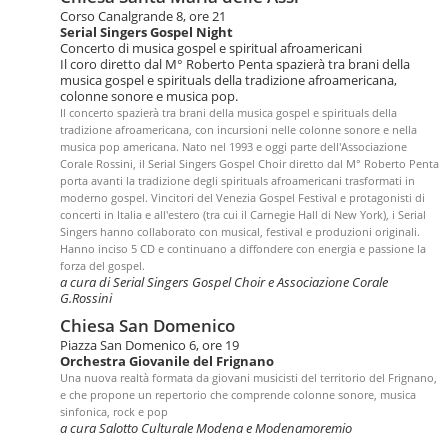
Corso Canalgrande 8, ore 21
Serial Singers Gospel Night
Concerto di musica gospel e spiritual afroamericani
Il coro diretto dal M° Roberto Penta spazierà tra brani della
musica gospel e spirituals della tradizione afroamericana,
colonne sonore e musica pop.
Il concerto spazierà tra brani della musica gospel e spirituals della
tradizione afroamericana, con incursioni nelle colonne sonore e nella
musica pop americana. Nato nel 1993 e oggi parte dell'Associazione
Corale Rossini, il Serial Singers Gospel Choir diretto dal M° Roberto Penta
porta avanti la tradizione degli spirituals afroamericani trasformati in
moderno gospel. Vincitori del Venezia Gospel Festival e protagonisti di
concerti in Italia e all'estero (tra cui il Carnegie Hall di New York), i Serial
Singers hanno collaborato con musical, festival e produzioni originali.
Hanno inciso 5 CD e continuano a diffondere con energia e passione la
forza del gospel.
a cura di Serial Singers Gospel Choir e Associazione Corale
G.Rossini
Chiesa San Domenico
Piazza San Domenico 6, ore 19
Orchestra Giovanile del Frignano
Una nuova realtà formata da giovani musicisti del territorio del Frignano,
e che propone un repertorio che comprende colonne sonore, musica
sinfonica, rock e pop
a cura Salotto Culturale Modena e Modenamoremio