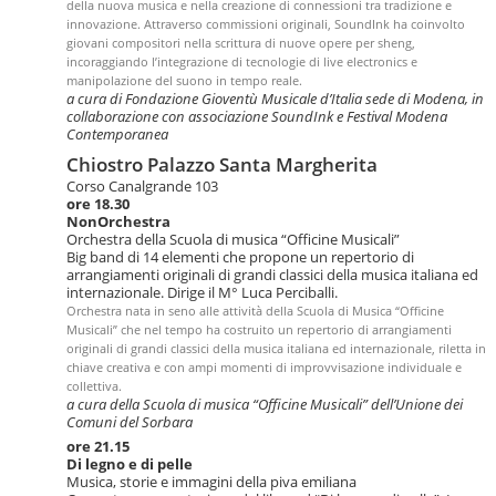
della nuova musica e nella creazione di connessioni tra tradizione e
innovazione. Attraverso commissioni originali, SoundInk ha coinvolto
giovani compositori nella scrittura di nuove opere per sheng,
incoraggiando l’integrazione di tecnologie di live electronics e
manipolazione del suono in tempo reale.
a cura di Fondazione Gioventù Musicale d’Italia sede di Modena, in
collaborazione con associazione SoundInk e Festival Modena
Contemporanea
Chiostro Palazzo Santa Margherita
Corso Canalgrande 103
ore 18.30
NonOrchestra
Orchestra della Scuola di musica “Officine Musicali”
Big band di 14 elementi che propone un repertorio di
arrangiamenti originali di grandi classici della musica italiana ed
internazionale. Dirige il M° Luca Perciballi.
Orchestra nata in seno alle attività della Scuola di Musica “Officine
Musicali” che nel tempo ha costruito un repertorio di arrangiamenti
originali di grandi classici della musica italiana ed internazionale, riletta in
chiave creativa e con ampi momenti di improvvisazione individuale e
collettiva.
a cura della Scuola di musica “Officine Musicali” dell’Unione dei
Comuni del Sorbara
ore 21.15
Di legno e di pelle
Musica, storie e immagini della piva emiliana