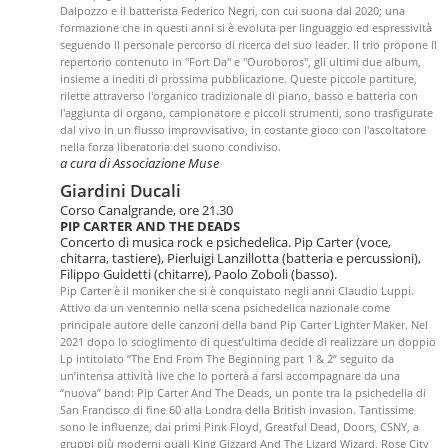
Dalpozzo e il batterista Federico Negri, con cui suona dal 2020; una
formazione che in questi anni si è evoluta per linguaggio ed espressività
seguendo il personale percorso di ricerca del suo leader. Il trio propone il
repertorio contenuto in "Fort Da" e "Ouroboros", gli ultimi due album,
insieme a inediti di prossima pubblicazione. Queste piccole partiture,
rilette attraverso l'organico tradizionale di piano, basso e batteria con
l'aggiunta di organo, campionatore e piccoli strumenti, sono trasfigurate
dal vivo in un flusso improvvisativo, in costante gioco con l'ascoltatore
nella forza liberatoria del suono condiviso.
a cura di Associazione Muse
Giardini Ducali
Corso Canalgrande, ore 21.30
PIP CARTER AND THE DEADS
Concerto di musica rock e psichedelica. Pip Carter (voce,
chitarra, tastiere), Pierluigi Lanzillotta (batteria e percussioni),
Filippo Guidetti (chitarre), Paolo Zoboli (basso).
Pip Carter è il moniker che si è conquistato negli anni Claudio Luppi.
Attivo da un ventennio nella scena psichedelica nazionale come
principale autore delle canzoni della band Pip Carter Lighter Maker. Nel
2021 dopo lo scioglimento di quest’ultima decide di realizzare un doppio
Lp intitolato “The End From The Beginning part 1 & 2” seguito da
un’intensa attività live che lo porterà a farsi accompagnare da una
“nuova” band: Pip Carter And The Deads, un ponte tra la psichedelia di
San Francisco di fine 60 alla Londra della British invasion. Tantissime
sono le influenze, dai primi Pink Floyd, Greatful Dead, Doors, CSNY, a
gruppi più moderni quali King Gizzard And The Lizard Wizard, Rose City