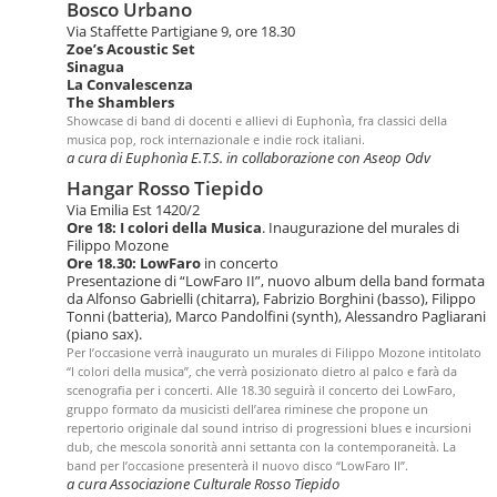
Bosco Urbano
Via Staffette Partigiane 9, ore 18.30
Zoe’s Acoustic Set
Sinagua
La Convalescenza
The Shamblers
Showcase di band di docenti e allievi di Euphonìa, fra classici della
musica pop, rock internazionale e indie rock italiani.
a cura di Euphonìa E.T.S. in collaborazione con Aseop Odv
Hangar Rosso Tiepido
Via Emilia Est 1420/2
Ore 18: I colori della Musica
. Inaugurazione del murales di
Filippo Mozone
Ore 18.30: LowFaro
in concerto
Presentazione di “LowFaro II”, nuovo album della band formata
da Alfonso Gabrielli (chitarra), Fabrizio Borghini (basso), Filippo
Tonni (batteria), Marco Pandolfini (synth), Alessandro Pagliarani
(piano sax).
Per l’occasione verrà inaugurato un murales di Filippo Mozone intitolato
“I colori della musica”, che verrà posizionato dietro al palco e farà da
scenografia per i concerti. Alle 18.30 seguirà il concerto dei LowFaro,
gruppo formato da musicisti dell’area riminese che propone un
repertorio originale dal sound intriso di progressioni blues e incursioni
dub, che mescola sonorità anni settanta con la contemporaneità. La
band per l’occasione presenterà il nuovo disco “LowFaro II”.
a cura Associazione Culturale Rosso Tiepido