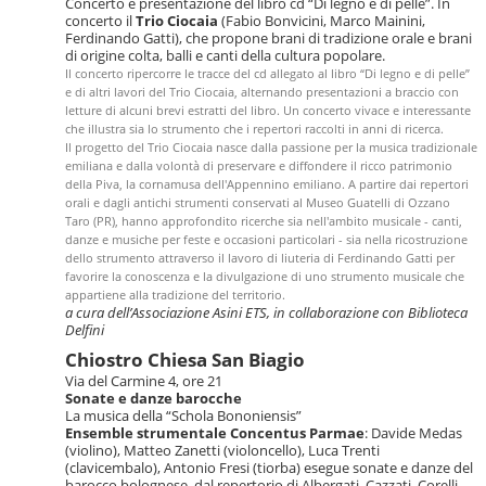
Concerto e presentazione del libro cd “Di legno e di pelle”. In
concerto il
Trio Ciocaia
(Fabio Bonvicini, Marco Mainini,
Ferdinando Gatti), che propone brani di tradizione orale e brani
di origine colta, balli e canti della cultura popolare.
Il concerto ripercorre le tracce del cd allegato al libro “Di legno e di pelle”
e di altri lavori del Trio Ciocaia, alternando presentazioni a braccio con
letture di alcuni brevi estratti del libro. Un concerto vivace e interessante
che illustra sia lo strumento che i repertori raccolti in anni di ricerca.
Il progetto del Trio Ciocaia nasce dalla passione per la musica tradizionale
emiliana e dalla volontà di preservare e diffondere il ricco patrimonio
della Piva, la cornamusa dell'Appennino emiliano. A partire dai repertori
orali e dagli antichi strumenti conservati al Museo Guatelli di Ozzano
Taro (PR), hanno approfondito ricerche sia nell'ambito musicale - canti,
danze e musiche per feste e occasioni particolari - sia nella ricostruzione
dello strumento attraverso il lavoro di liuteria di Ferdinando Gatti per
favorire la conoscenza e la divulgazione di uno strumento musicale che
appartiene alla tradizione del territorio.
a cura dell’Associazione Asini ETS,
in collaborazione con Biblioteca
Delfini
Chiostro Chiesa San Biagio
Via del Carmine 4, ore 21
Sonate e danze barocche
La musica della “Schola Bononiensis”
Ensemble strumentale Concentus Parmae
: Davide Medas
(violino), Matteo Zanetti (violoncello), Luca Trenti
(clavicembalo), Antonio Fresi (tiorba) esegue sonate e danze del
barocco bolognese, dal repertorio di Albergati, Cazzati, Corelli,