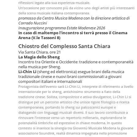
riflessioni legate alla sua esperienza musicale.
Un’occasione per conoscere più da vicino uno degli artisti più interessanti
della scena musicale italiana contemporanea.
promosso da Centro Musica Modena con la direzione artistica di
Corrado Nuccini
Inaugurazione programma Estate Modenese 2026
In caso di maltempo l'incontro si terrà presso il Cinema
Arena (V.le Tassoni 8)
Chiostro del Complesso Santa Chiara
Via Santa Chiara, ore 21
La Magia dello Sheng
Incontro tra Oriente e Occidente: tradizione e contemporaneità
nella musica per Sheng.
Li-Chin Li
(sheng ed elettronica) esegue brani della musica
tradizionale cinese e nuovi brani commissionati a giovani
compositori italiani e internazionali
Protagonista dell’evento sarà Li-Chin Li, interprete di riferimento a livello
internazionale per lo sheng, antichissimo strumento a fiato della
tradizione cinese. Solista, compositrice e attiva divulgatrice, Li-Chin Li si
distingue per un percorso artistico che unisce rigore filologico e ricerca
contemporanea, portando lo sheng sui palcoscenici europei e
dialogando con linguaggi musicali diversi. Il suo lavoro contribuisce a
rinnovare l’interesse verso un repertorio millenario, esplorandone le
potenzialità timbriche ed espressive in chiave moderna. In questo
contesto si inserisce la sinergia tra Gioventù Musicale Modena la giovane
associazione SoundInk, realtà dinamica impegnata nella promozione