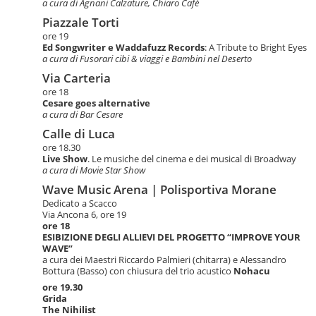
a cura di Agnani Calzature, Chiaro Cafè
Piazzale Torti
ore 19
Ed Songwriter e Waddafuzz Records
: A Tribute to Bright Eyes
a cura di Fusorari cibi & viaggi e Bambini nel Deserto
Via Carteria
ore 18
Cesare goes alternative
a cura di Bar Cesare
Calle di Luca
ore 18.30
Live Show
. Le musiche del cinema e dei musical di Broadway
a cura di Movie Star Show
Wave Music Arena | Polisportiva Morane
Dedicato a Scacco
Via Ancona 6, ore 19
ore 18
ESIBIZIONE DEGLI ALLIEVI DEL PROGETTO “IMPROVE YOUR
WAVE”
a cura dei Maestri Riccardo Palmieri (chitarra) e Alessandro
Bottura (Basso) con chiusura del trio acustico
Nohacu
ore 19.30
Grida
The Nihilist