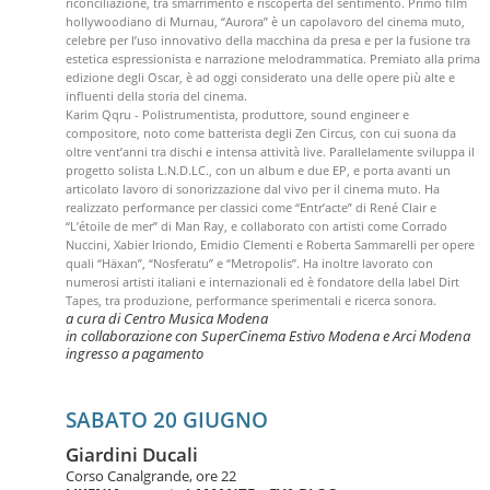
riconciliazione, tra smarrimento e riscoperta del sentimento. Primo film
hollywoodiano di Murnau, “Aurora” è un capolavoro del cinema muto,
celebre per l’uso innovativo della macchina da presa e per la fusione tra
estetica espressionista e narrazione melodrammatica. Premiato alla prima
edizione degli Oscar, è ad oggi considerato una delle opere più alte e
influenti della storia del cinema.
Karim Qqru - Polistrumentista, produttore, sound engineer e
compositore, noto come batterista degli Zen Circus, con cui suona da
oltre vent’anni tra dischi e intensa attività live. Parallelamente sviluppa il
progetto solista L.N.D.LC., con un album e due EP, e porta avanti un
articolato lavoro di sonorizzazione dal vivo per il cinema muto. Ha
realizzato performance per classici come “Entr’acte” di René Clair e
“L’étoile de mer” di Man Ray, e collaborato con artisti come Corrado
Nuccini, Xabier Iriondo, Emidio Clementi e Roberta Sammarelli per opere
quali “Häxan”, “Nosferatu” e “Metropolis”. Ha inoltre lavorato con
numerosi artisti italiani e internazionali ed è fondatore della label Dirt
Tapes, tra produzione, performance sperimentali e ricerca sonora.
a cura di Centro Musica Modena
in collaborazione con SuperCinema Estivo Modena e Arci Modena
ingresso a pagamento
SABATO 20 GIUGNO
Giardini Ducali
Corso Canalgrande, ore 22