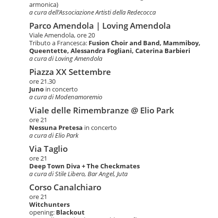
armonica)
a cura dell’Associazione Artisti della Redecocca
Parco Amendola | Loving Amendola
Viale Amendola, ore 20
Tributo a Francesca:
Fusion Choir and Band, Mammiboy,
Queentette, Alessandra Fogliani, Caterina Barbieri
a cura di Loving Amendola
Piazza XX Settembre
ore 21.30
Juno
in concerto
a cura di Modenamoremio
Viale delle Rimembranze @ Elio Park
ore 21
Nessuna Pretesa
in concerto
a cura di Elio Park
Via Taglio
ore 21
Deep Town Diva + The Checkmates
a cura di Stile Libero, Bar Angel, Juta
Corso Canalchiaro
ore 21
Witchunters
opening:
Blackout