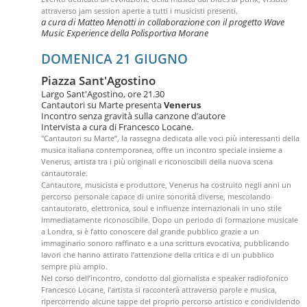
attraverso jam session aperte a tutti i musicisti presenti.
a cura di Matteo Menotti in collaborazione con il progetto Wave
Music Experience della Polisportiva Morane
DOMENICA 21 GIUGNO
Piazza Sant'Agostino
Largo Sant'Agostino, ore 21.30
Cantautori su Marte presenta
Venerus
Incontro senza gravità sulla canzone d’autore
Intervista a cura di Francesco Locane.
"Cantautori su Marte”, la rassegna dedicata alle voci più interessanti della
musica italiana contemporanea, offre un incontro speciale insieme a
Venerus, artista tra i più originali e riconoscibili della nuova scena
cantautorale.
Cantautore, musicista e produttore, Venerus ha costruito negli anni un
percorso personale capace di unire sonorità diverse, mescolando
cantautorato, elettronica, soul e influenze internazionali in uno stile
immediatamente riconoscibile. Dopo un periodo di formazione musicale
a Londra, si è fatto conoscere dal grande pubblico grazie a un
immaginario sonoro raffinato e a una scrittura evocativa, pubblicando
lavori che hanno attirato l’attenzione della critica e di un pubblico
sempre più ampio.
Nel corso dell’incontro, condotto dal giornalista e speaker radiofonico
Francesco Locane, l’artista si racconterà attraverso parole e musica,
ripercorrendo alcune tappe del proprio percorso artistico e condividendo