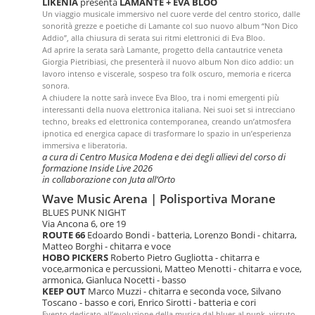
LIKENIA
presenta
LAMANTE + EVA BLOO
Un viaggio musicale immersivo nel cuore verde del centro storico, dalle
sonorità grezze e poetiche di Lamante col suo nuovo album “Non Dico
Addio”, alla chiusura di serata sui ritmi elettronici di Eva Bloo.
Ad aprire la serata sarà Lamante, progetto della cantautrice veneta
Giorgia Pietribiasi, che presenterà il nuovo album Non dico addio: un
lavoro intenso e viscerale, sospeso tra folk oscuro, memoria e ricerca
sonora.
A chiudere la notte sarà invece Eva Bloo, tra i nomi emergenti più
interessanti della nuova elettronica italiana. Nei suoi set si intrecciano
techno, breaks ed elettronica contemporanea, creando un’atmosfera
ipnotica ed energica capace di trasformare lo spazio in un’esperienza
immersiva e liberatoria.
a cura di Centro Musica Modena e dei degli allievi del corso di
formazione Inside Live 2026
in collaborazione con Juta all’Orto
Wave Music Arena | Polisportiva Morane
BLUES PUNK NIGHT
Via Ancona 6, ore 19
ROUTE 66
Edoardo Bondi - batteria, Lorenzo Bondi - chitarra,
Matteo Borghi - chitarra e voce
HOBO PICKERS
Roberto Pietro Gugliotta - chitarra e
voce,armonica e percussioni, Matteo Menotti - chitarra e voce,
armonica, Gianluca Nocetti - basso
KEEP OUT
Marco Muzzi - chitarra e seconda voce, Silvano
Toscano - basso e cori, Enrico Sirotti - batteria e cori
Evento dedicato all’evoluzione della musica dal blues al punk, vissuto