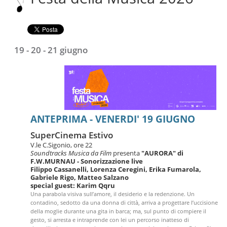
Salta
alla
navigazione
19 - 20 - 21 giugno
ANTEPRIMA - VENERDI' 19 GIUGNO
SuperCinema Estivo
V.le C.Sigonio, ore 22
Soundtracks Musica da Film
presenta
"AURORA" di
F.W.MURNAU - S
onorizzazione live
Filippo Cassanelli, Lorenza Ceregini, Erika Fumarola,
Gabriele Rigo, Matteo Salzano
special guest: Karim Qqru
Una parabola visiva sull’amore, il desiderio e la redenzione. Un
contadino, sedotto da una donna di città, arriva a progettare l’uccisione
della moglie durante una gita in barca; ma, sul punto di compiere il
gesto, si arresta e intraprende con lei un percorso inatteso di