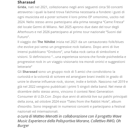
Sharasad
Grida
, nati nel 2021, collezionano negli anni seguenti circa 50 concerti
attraverso i quali la band trova l’alchimia necessaria a fondere i gusti di
ogni musicista ed a poter scrivere il loro primo EP omonimo, uscito nel
2024. Nello stesso anno partecipano alla prima rassegna “Carne Fresca”
del locale Germi di Milano. Nel 2025 aprono due date del tour degli
Afterhours e nel 2026 partecipano al primo tour nazionale “Suoni dal
Futuro”.
Il viaggio dei
The Nihilist
inizia nel 2021 da un cantautorato folk/blues
che evolve poi verso un progressive rock italiano. Dopo anni di live
intensi pubblicano “Oroboro”, una fiaba rock carica di simbolismi e
visioni. Si definiscono “…una esperienza sonora che fonde psichedelia e
progressive rock in un viaggio visionario tra mondi onirici e suggestioni
letterarie”
Gli
Sharasad
sono un gruppo rock di 5 amici che condividono la
curiosità e la volontà di scrivere ed arrangiare brani inediti in grado di
unire le diverse influenze rock, stoner, indie e british. Nascono nel 2019 e
già nel 2022 vengono pubblicati i primi 5 singoli della band. Nel mese di
dicembre dello stesso anno, vincono il contest Next Generation
Consumer di U.Di.Con .Dopo due anni di attività live sui palchi principali
della zona, ad ottobre 2024 esce “Tales from the Rabbit Hole”, album
d’esordio. Sono impegnati in numerosi concerti e partecipano a festival
nazionali ed internazionali.
a cura di Matteo Menotti in collaborazione con il progetto Wave
Music Experience della Polisportiva Morane, Collettivo RWO, Oh
Burger