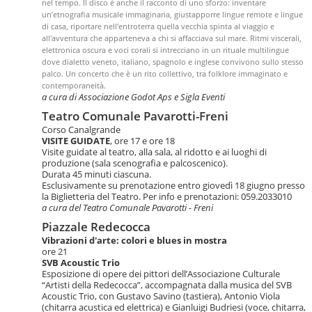
nel tempo. Il disco è anche il racconto di uno sforzo: inventare
un’etnografia musicale immaginaria, giustapporre lingue remote e lingue
di casa, riportare nell'entroterra quella vecchia spinta al viaggio e
all'avventura che apparteneva a chi si affacciava sul mare. Ritmi viscerali,
elettronica oscura e voci corali si intrecciano in un rituale multilingue
dove dialetto veneto, italiano, spagnolo e inglese convivono sullo stesso
palco. Un concerto che è un rito collettivo, tra folklore immaginato e
contemporaneità.
a cura di Associazione Godot Aps e Sigla Eventi
Teatro Comunale Pavarotti-Freni
Corso Canalgrande
VISITE GUIDATE
, ore 17 e ore 18
Visite guidate al teatro, alla sala, al ridotto e ai luoghi di
produzione (sala scenografia e palcoscenico).
Durata 45 minuti ciascuna.
Esclusivamente su prenotazione entro giovedì 18 giugno presso
la Biglietteria del Teatro. Per info e prenotazioni: 059.2033010
a cura del Teatro Comunale Pavarotti - Freni
Piazzale Redecocca
Vibrazioni d'arte: colori e blues in mostra
ore 21
SVB Acoustic Trio
Esposizione di opere dei pittori dell’Associazione Culturale
“Artisti della Redecocca”, accompagnata dalla musica del SVB
Acoustic Trio, con Gustavo Savino (tastiera), Antonio Viola
(chitarra acustica ed elettrica) e Gianluigi Budriesi (voce, chitarra,