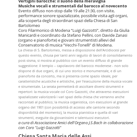
Vertigini barocche: il suono della meraviglia
Musiche vocali e strumentali dal barocco al novecento
Evento diffuso non-stop dalle 19 alle 21:30, con visite,
performance sonore spazializzate, possibile visita agli organi,
alla scoperta degli straordinari spazi della Chiesa di San
Bartolomeo
Coro Filarmonico di Modena “Luigi Gazzotti”, diretto da Giulia
Manicardi e coordinato da Stefano Pellini, con Davide Zanasi
(organo e pianoforte) e giovani strumentisti allievi del
Conservatorio di musica “Vecchi-Tonelli” di Modena.
La chiesa di S. Bartolomeo, messa a disposizione dell'Arcidiocesi per
questo evento, chiusa per tanti anni seguito di lavori di consolidamento
post-sisma, si mostra al pubblico con un evento diffuso di grande
suggestione: il tempio – capolavoro del barocco modenese - non solo
dispone di due organi, di cui uno storico e monumentale, e di un
pianoforte da concerto, ma si presenta come spazio ideale, per
caratteristiche acustiche e artistiche, per l'esecuzione della musica vocale
e strumentale. La serata permetterà di ascoltare diversi strumenti e
repertori: la musica vocale col Coro Gazzotti, che attraverso esecuzioni
spazializzate valorizzerà i vari spazi della chiesa che verranno anche
raccontati al pubblico; la musica organistica, con esecuzioni al grande
organo del 1901 (con possibilità di accesso alle cantorie secondo
disponibilità del momento), la musica pianistica e quella di vari
strumenti, eseguite da giovanissimi e talentuosi esecutori.
a cura di Associazione Amici dell'Organo J.S.Bach in collaborazione
con Coro "Luigi Gazzotti"
Chiesa Santa Maria delle Assi