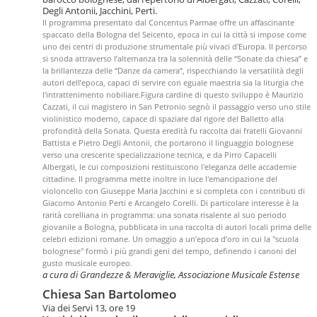
Degli Antonii, Jacchini, Perti.
Il programma presentato dal Concentus Parmae offre un affascinante
spaccato della Bologna del Seicento, epoca in cui la città si impose come
uno dei centri di produzione strumentale più vivaci d'Europa. Il percorso
si snoda attraverso l’alternanza tra la solennità delle “Sonate da chiesa” e
la brillantezza delle “Danze da camera”, rispecchiando la versatilità degli
autori dell’epoca, capaci di servire con eguale maestria sia la liturgia che
l'intrattenimento nobiliare.Figura cardine di questo sviluppo è Maurizio
Cazzati, il cui magistero in San Petronio segnò il passaggio verso uno stile
violinistico moderno, capace di spaziare dal rigore del Balletto alla
profondità della Sonata. Questa eredità fu raccolta dai fratelli Giovanni
Battista e Pietro Degli Antonii, che portarono il linguaggio bolognese
verso una crescente specializzazione tecnica, e da Pirro Capacelli
Albergati, le cui composizioni restituiscono l'eleganza delle accademie
cittadine. Il programma mette inoltre in luce l'emancipazione del
violoncello con Giuseppe Maria Jacchini e si completa con i contributi di
Giacomo Antonio Perti e Arcangelo Corelli. Di particolare interesse è la
rarità corelliana in programma: una sonata risalente al suo periodo
giovanile a Bologna, pubblicata in una raccolta di autori locali prima delle
celebri edizioni romane. Un omaggio a un’epoca d’oro in cui la "scuola
bolognese" formò i più grandi geni del tempo, definendo i canoni del
gusto musicale europeo.
a cura di Grandezze & Meraviglie, Associazione Musicale Estense
Chiesa San Bartolomeo
Via dei Servi 13, ore 19