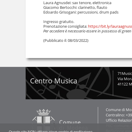
Laura Agnusdei: sax tenore, elettronica
Giacomo Bertocchi: clarinetto, flauto
Edoardo Grisogani: percussioni, drum pads
Ingresso gratuito.
Prenotazione consigliata:
https://bit.ly/lauraagnu
P
er accedere è necessario essere in possesso di green
(Pubblicato il:
08/03/2022
)
71Musi
Centro Musica
Via Mor
41122 
Contatti
Comune di Mode
Centralino: +3
Ufficio Relazio
PEC:
comune.m
Redazione ww