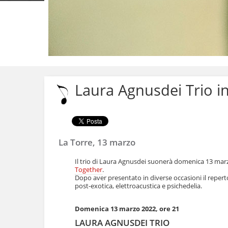
Salta
ai
contenuti.
Laura Agnusdei Trio i
|
Salta
alla
navigazione
La Torre, 13 marzo
Il trio di Laura Agnusdei suonerà domenica 13 ma
Together
.
Dopo aver presentato in diverse occasioni il reper
post-exotica, elettroacustica e psichedelia.
Domenica 13 marzo 2022, ore 21
LAURA AGNUSDEI TRIO