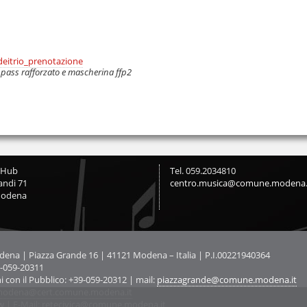
sdeitrio_prenotazione
 pass rafforzato e mascherina ffp2
cHub
Tel. 059.2034810
andi 71
centro.musica@comune.modena.
Modena
na | Piazza Grande 16 | 41121 Modena – Italia | P.I.00221940364
9-059-20311
ni con il Pubblico: +39-059-20312 | mail:
piazzagrande@comune.modena.it
odena@cert.comune.modena.it
w
| E-Mail:
retecivica@comune.modena.it