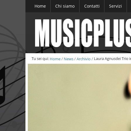
Salta
Home
Chi siamo
Contatti
Servizi
ai
contenuti.
|
Salta
alla
navigazione
Tu sei qui:
Home
/
News
/
Archivio
/
Laura Agnusdei Trio 