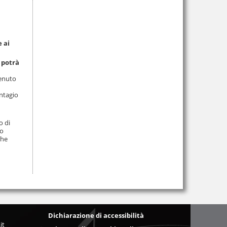
e ai
 potrà
tenuto
ontagio
o di
no
che
Dichiarazione di accessibilità
it