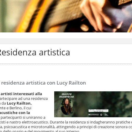
sidenza artistica
 residenza artistica con Lucy Railton
 artisti interessati alla
partecipare ad una residenza
a da
Lucy Railton,
nte e Berlino, il cui
acustiche con la
I partecipanti si uniranno a
sti e nastro elettroacustico. Durante la residenza si indagheranno pratiche 
, psicoacustica e microtonalità, attingendo a principi di creazione sonora co
o dello spazio e del movimento al suo interno.