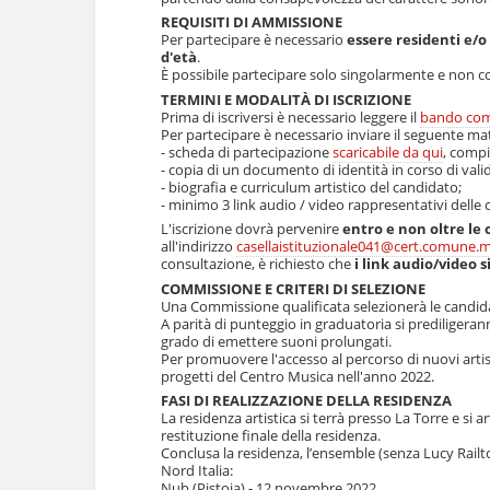
REQUISITI DI AMMISSIONE
Per partecipare è necessario
essere residenti e/
d'età
.
È possibile partecipare solo singolarmente e non co
TERMINI E MODALITÀ DI ISCRIZIONE
Prima di iscriversi è necessario leggere il
bando com
Per partecipare è necessario inviare il seguente mat
- scheda di partecipazione
scaricabile da qui
, compi
- copia di un documento di identità in corso di valid
- biografia e curriculum artistico del candidato;
- minimo 3 link audio / video rappresentativi delle 
L'iscrizione dovrà pervenire
entro e non oltre le 
all'indirizzo
casellaistituzionale041@cert.comune.
consultazione, è richiesto che
i link audio/video s
COMMISSIONE E CRITERI DI SELEZIONE
Una Commissione qualificata selezionerà le candidat
A parità di punteggio in graduatoria si prediligera
grado di emettere suoni prolungati.
Per promuovere l'accesso al percorso di nuovi artis
progetti del Centro Musica nell'anno 2022.
FASI DI REALIZZAZIONE DELLA RESIDENZA
La residenza artistica si terrà presso La Torre e si 
restituzione finale della residenza.
Conclusa la residenza, l’ensemble (senza Lucy Railton
Nord Italia:
Nub (Pistoia) - 12 novembre 2022