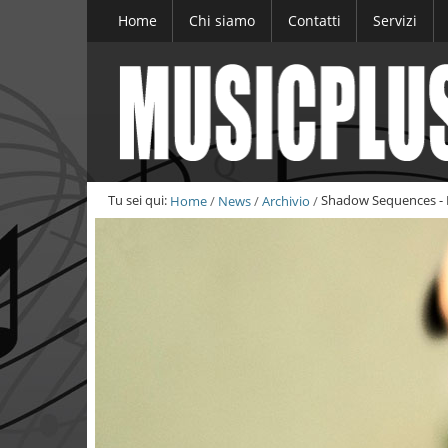
Salta
Home
Chi siamo
Contatti
Servizi
ai
contenuti.
|
Salta
alla
navigazione
Tu sei qui:
Home
/
News
/
Archivio
/
Shadow Sequences - R