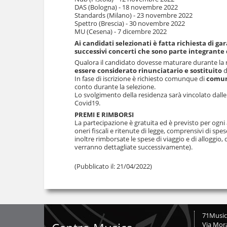
DAS (Bologna) - 18 novembre 2022
Standards (Milano) - 23 novembre 2022
Spettro (Brescia) - 30 novembre 2022
MU (Cesena) - 7 dicembre 2022
Ai candidati selezionati è fatta richiesta di ga
successivi concerti che sono parte integrante 
Qualora il candidato dovesse maturare durante la 
essere considerato rinunciatario e sostituito
d
In fase di iscrizione è richiesto comunque di
comuni
conto durante la selezione.
Lo svolgimento della residenza sarà vincolato dalle
Covid19.
PREMI E RIMBORSI
La partecipazione è gratuita ed è previsto per ogni 
oneri fiscali e ritenute di legge, comprensivi di spes
inoltre rimborsate le spese di viaggio e di allogg
verranno dettagliate successivamente).
(Pubblicato il:
21/04/2022
)
71Musi
Via Mor