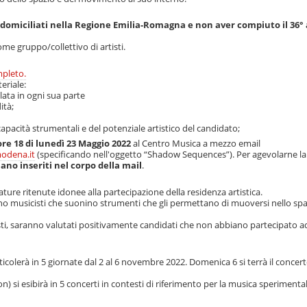
o domiciliati nella Regione Emilia-Romagna e non aver compiuto il 36°
me gruppo/collettivo di artisti.
pleto.
eriale:
lata in ogni sua parte
ità;
capacità strumentali e del potenziale artistico del candidato;
ore 18 di lunedì 23 Maggio 2022
al Centro Musica a mezzo email
modena.it
(specificando nell'oggetto “Shadow Sequences”). Per agevolarne la
iano inseriti nel corpo della mail
.
ure ritenute idonee alla partecipazione della residenza artistica.
nno musicisti che suonino strumenti che gli permettano di muoversi nello spaz
ti, saranno valutati positivamente candidati che non abbiano partecipato ad
articolerà in 5 giornate dal 2 al 6 novembre 2022. Domenica 6 si terrà il concert
) si esibirà in 5 concerti in contesti di riferimento per la musica sperimenta