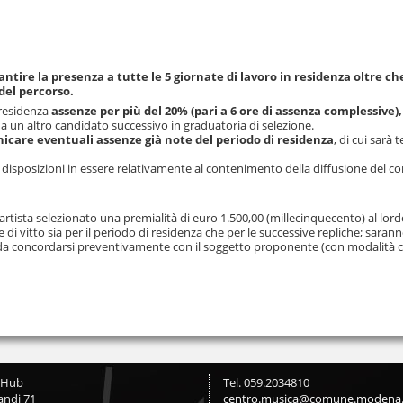
rantire la presenza a tutte le 5 giornate di lavoro in residenza oltre ch
del percorso.
residenza
assenze per più del 20% (pari a 6 ore di assenza complessive),
a un altro candidato successivo in graduatoria di selezione.
care eventuali assenze già note del periodo di residenza
, di cui sarà 
 disposizioni in essere relativamente al contenimento della diffusione del c
artista selezionato una premialità di euro 1.500,00 (millecinquecento) al lord
e di vitto sia per il periodo di residenza che per le successive repliche; saran
io, da concordarsi preventivamente con il soggetto proponente (con modalità 
cHub
Tel. 059.2034810
andi 71
centro.musica@comune.modena.