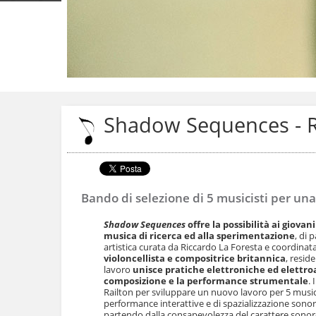
Salta
ai
contenuti.
Shadow Sequences - Re
|
Salta
alla
navigazione
Bando di selezione di 5 musicisti per una
Shadow Sequences
offre la possibilità ai giovani
musica di ricerca ed alla sperimentazione
, di 
artistica curata da Riccardo La Foresta e coordinat
violoncellista e compositrice britannica
, reside
lavoro
unisce pratiche elettroniche ed elettro
composizione e la performance strumentale
. 
Railton per sviluppare un nuovo lavoro per 5 musici
performance interattive e di spazializzazione sonora
partendo dalla consapevolezza del carattere sonor